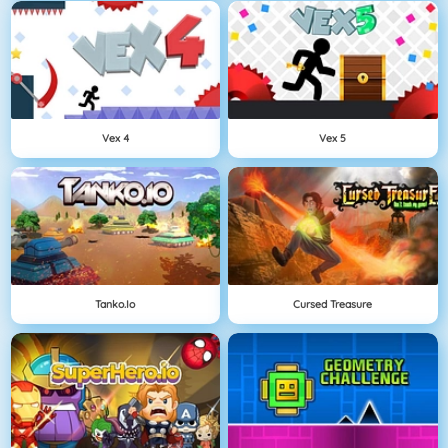
Vex 4
Vex 5
Tanko.io
Cursed Treasure