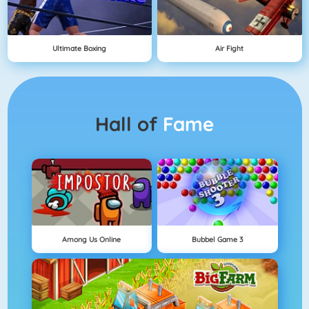
Ultimate Boxing
Air Fight
Hall of
Fame
Among Us Online
Bubbel Game 3