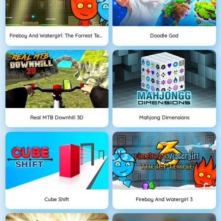
Fireboy And Watergirl: The Forrest Temple
Doodle God
Real MTB Downhill 3D
Mahjong Dimensions
Cube Shift
Fireboy And Watergirl 3