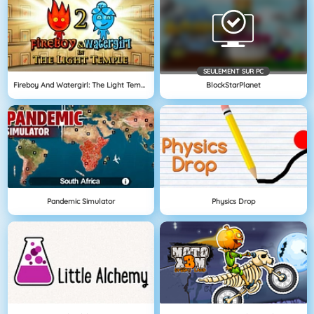
SEULEMENT SUR PC
Fireboy And Watergirl: The Light Temple
BlockStarPlanet
Pandemic Simulator
Physics Drop