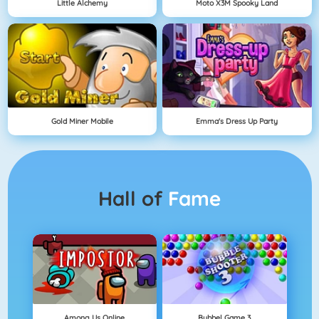
Little Alchemy
Moto X3M Spooky Land
Gold Miner Mobile
Emma's Dress Up Party
Hall of
Fame
Among Us Online
Bubbel Game 3