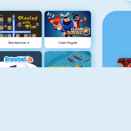
Bomberman 4
Clash Royale
Snowball.io
Bataille Navale Multijoueur
Vex 4
Sniper Attack