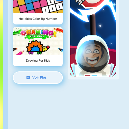
Hellokids Color By Number
Drawing For Kids
Voir Plus