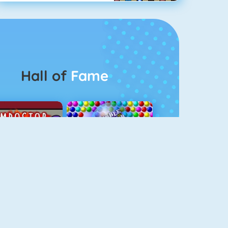
Hall of
Fame
Among Us Online
Bubbel Game 3