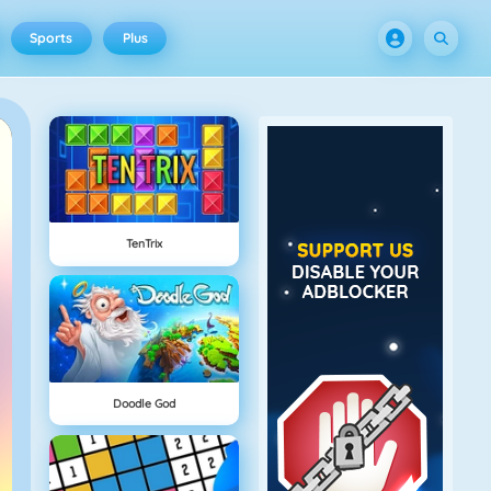
Sports
Plus
TenTrix
Doodle God