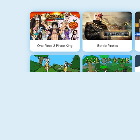
One Piece 2 Pirate King
Battle Pirates
Age Of War
Age Of War
Vex 3
Minecaves 2