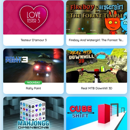
Testeur D'amour 3
Fireboy And Watergirl: The Forrest Temple
NOUVEAU
Rally Point
Real MTB Downhill 3D