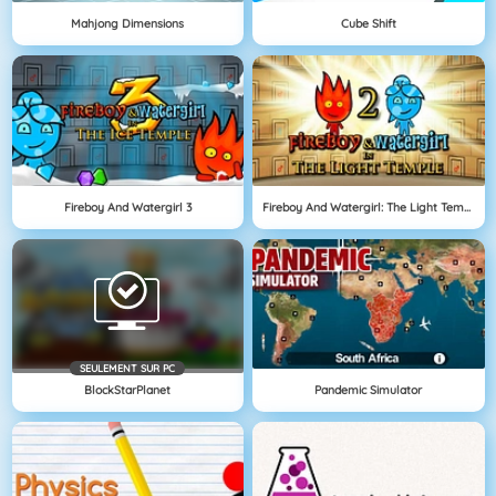
Mahjong Dimensions
Cube Shift
Fireboy And Watergirl 3
Fireboy And Watergirl: The Light Temple
SEULEMENT SUR PC
BlockStarPlanet
Pandemic Simulator