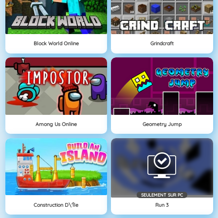
Block World Online
Grindcraft
Among Us Online
Geometry Jump
SEULEMENT SUR PC
Construction D\'île
Run 3