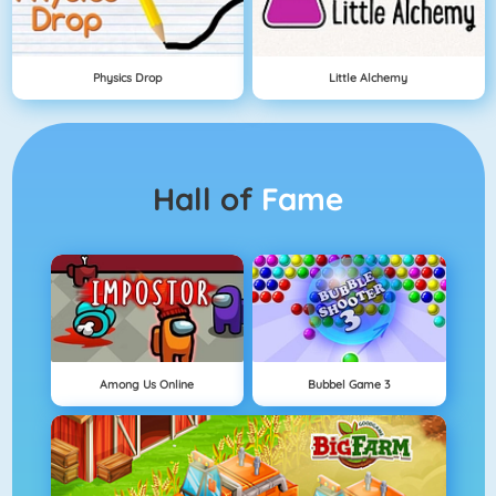
Physics Drop
Little Alchemy
Hall of
Fame
Among Us Online
Bubbel Game 3