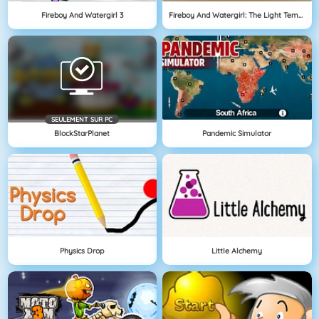
Fireboy And Watergirl 3
Fireboy And Watergirl: The Light Temple
SEULEMENT SUR PC
BlockStarPlanet
Pandemic Simulator
Physics Drop
Little Alchemy