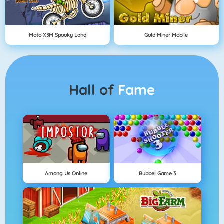
Moto X3M Spooky Land
Gold Miner Mobile
Hall of
Fame
Among Us Online
Bubbel Game 3