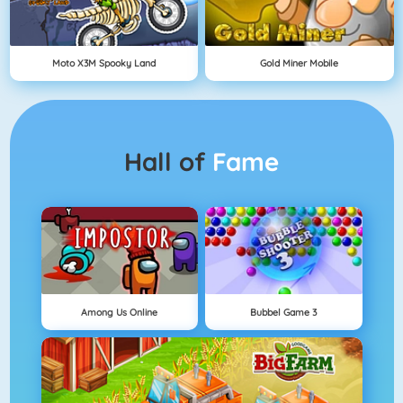
Moto X3M Spooky Land
Gold Miner Mobile
Hall of
Fame
Among Us Online
Bubbel Game 3