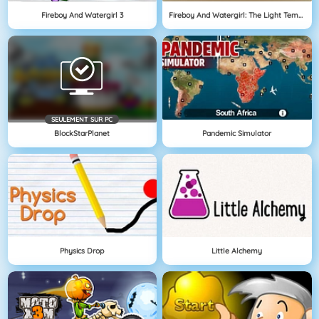
Fireboy And Watergirl 3
Fireboy And Watergirl: The Light Temple
SEULEMENT SUR PC
BlockStarPlanet
Pandemic Simulator
Physics Drop
Little Alchemy