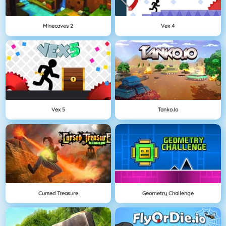
Minecaves 2
Vex 4
Vex 5
Tanko.io
Cursed Treasure
Geometry Challenge