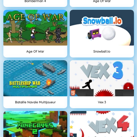
Bomberman 4
Age Of War
Age Of War
Snowball.io
Bataille Navale Multijoueur
Vex 3