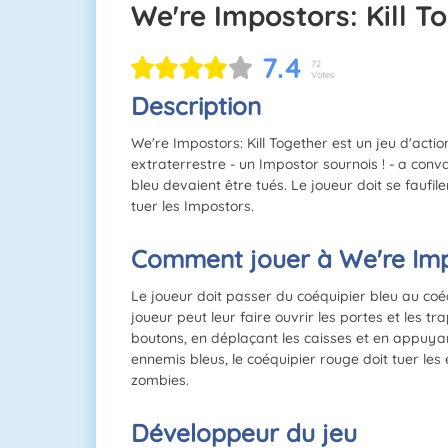
We're Impostors: Kill T
7.4
72
Votes
Description
We're Impostors: Kill Together est un jeu d'actio
extraterrestre - un Impostor sournois ! - a con
bleu devaient être tués. Le joueur doit se faufil
tuer les Impostors.
Comment jouer à We're Impo
Le joueur doit passer du coéquipier bleu au coéq
joueur peut leur faire ouvrir les portes et les t
boutons, en déplaçant les caisses et en appuyant
ennemis bleus, le coéquipier rouge doit tuer le
zombies.
Développeur du jeu