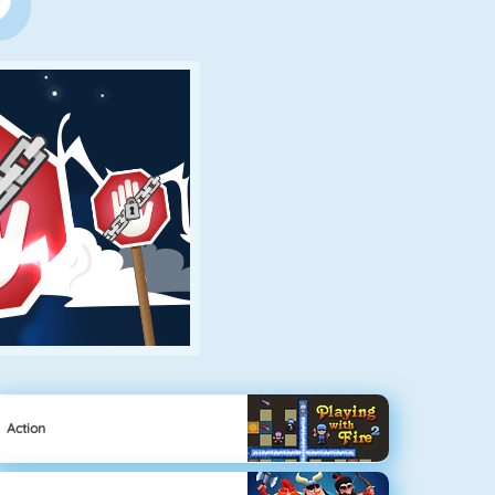
Action