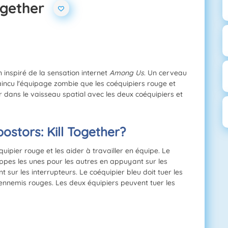
ogether
n inspiré de la sensation internet
Among Us
. Un cerveau
vaincu l'équipage zombie que les coéquipiers rouge et
er dans le vaisseau spatial avec les deux coéquipiers et
stors: Kill Together?
uipier rouge et les aider à travailler en équipe. Le
rappes les unes pour les autres en appuyant sur les
 sur les interrupteurs. Le coéquipier bleu doit tuer les
s ennemis rouges. Les deux équipiers peuvent tuer les