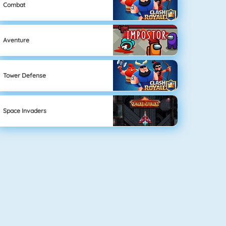
Combat
Aventure
Tower Defense
Space Invaders