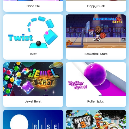
Piano Tile
Flappy Dunk
Twist
Basketball Stars
Jewel Burst
Roller Splat!