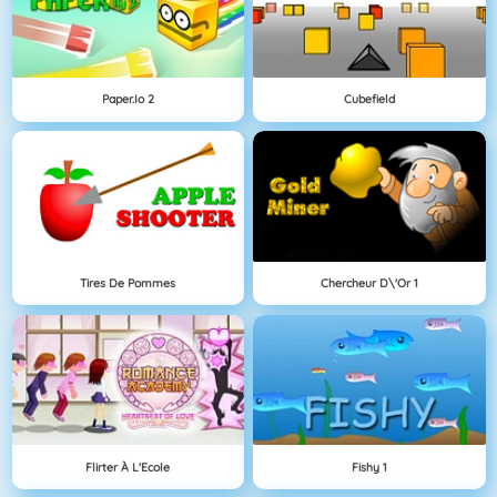
Paper.io 2
Cubefield
Tires De Pommes
Chercheur D\'Or 1
Flirter À L'Ecole
Fishy 1