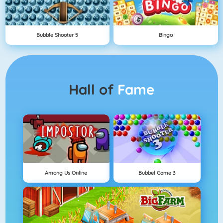
Bubble Shooter 5
Bingo
Hall of
Fame
Among Us Online
Bubbel Game 3