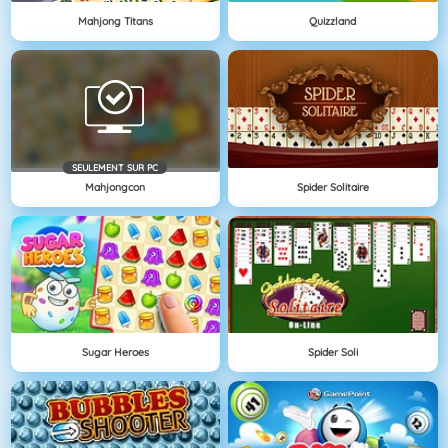
Mahjong Titans
Quizzland
SEULEMENT SUR PC
Mahjongcon
Spider Solitaire
Sugar Heroes
Spider Soli