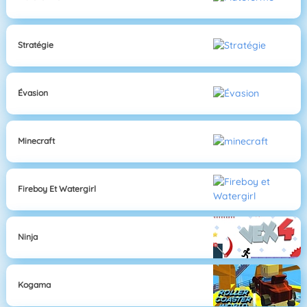
Stratégie
Évasion
Minecraft
Fireboy Et Watergirl
Ninja
Kogama