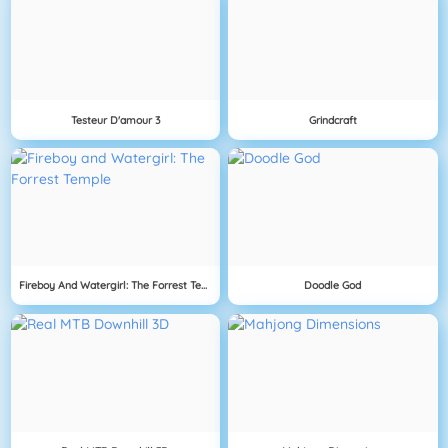
Testeur D'amour 3
Grindcraft
Fireboy And Watergirl: The Forrest Temple
Doodle God