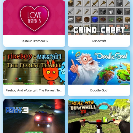
Testeur D'amour 3
Grindcraft
Fireboy And Watergirl: The Forrest Temple
Doodle God