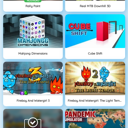
NOUVEAU
Rally Point
Real MTB Downhill 3D
Mahjong Dimensions
Cube Shift
Fireboy And Watergirl 3
Fireboy And Watergirl: The Light Temple