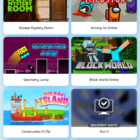
Escape Mystery Room
Among Us Online
Geometry Jump
Block World Online
SEULEMENT SUR PC
Construction D\'île
Run 3