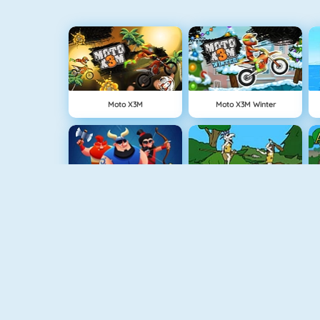
Moto X3M
Moto X3M Winter
Clash Royale
Age Of War
Bataille Navale Multijoueur
Vex 3