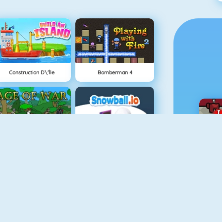
Construction D\'île
Bomberman 4
Age Of War
Snowball.io
Minecaves 2
Vex 4