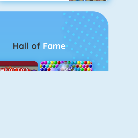
Hall of
Fame
Among Us Online
Bubbel Game 3