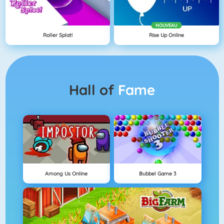
NOUVEAU
Roller Splat!
Rise Up Online
Hall of
Fame
Among Us Online
Bubbel Game 3