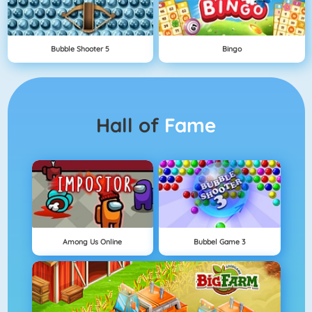
Bubble Shooter 5
Bingo
Hall of
Fame
Among Us Online
Bubbel Game 3