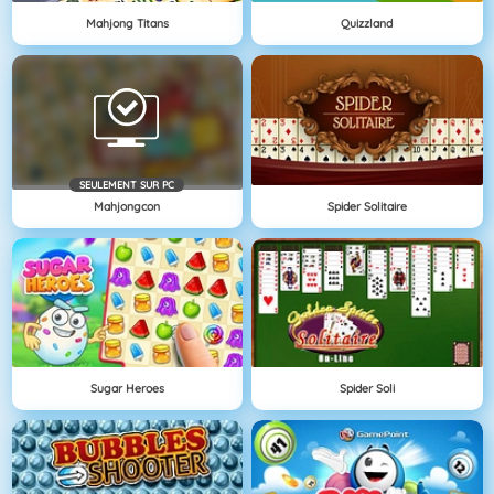
Mahjong Titans
Quizzland
SEULEMENT SUR PC
Mahjongcon
Spider Solitaire
Sugar Heroes
Spider Soli