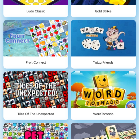
Ludo Classic
Gold Strike
Fruit Connect
Yatzy Friends
Tiles Of The Unexpected
WordTornado