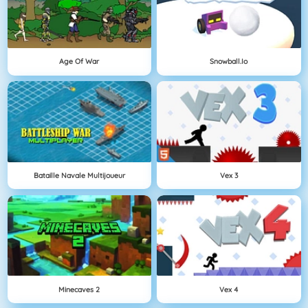
Age Of War
Snowball.io
Bataille Navale Multijoueur
Vex 3
Minecaves 2
Vex 4