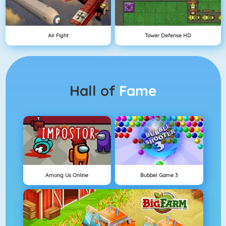
Air Fight
Tower Defense HD
Hall of
Fame
Among Us Online
Bubbel Game 3