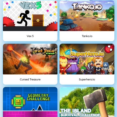
Vex 5
Tanko.io
Cursed Treasure
Superhero.io