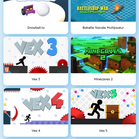
Snowball.io
Bataille Navale Multijoueur
Vex 3
Minecaves 2
Vex 4
Vex 5