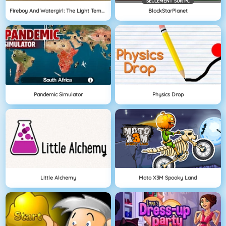
SEULEMENT SUR PC
Fireboy And Watergirl: The Light Temple
BlockStarPlanet
Pandemic Simulator
Physics Drop
Little Alchemy
Moto X3M Spooky Land