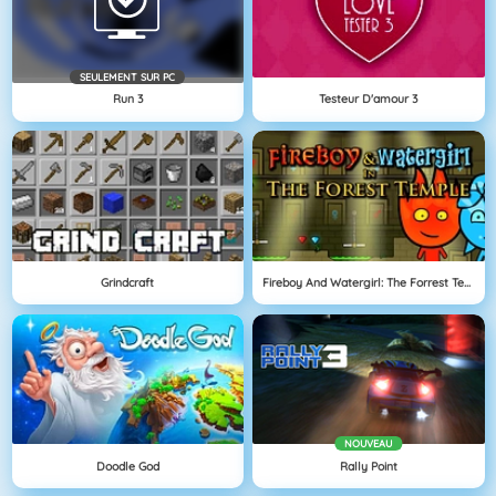
SEULEMENT SUR PC
Run 3
Testeur D'amour 3
Grindcraft
Fireboy And Watergirl: The Forrest Temple
NOUVEAU
Doodle God
Rally Point