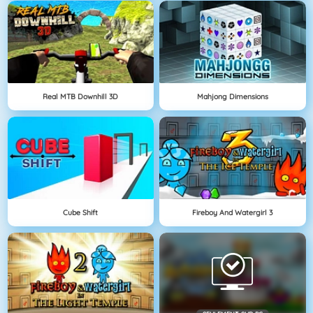
Real MTB Downhill 3D
Mahjong Dimensions
Cube Shift
Fireboy And Watergirl 3