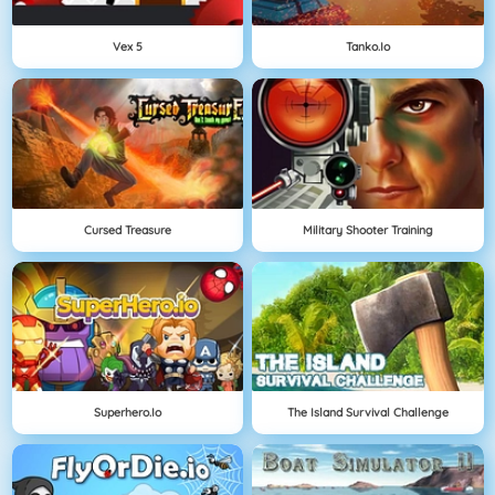
Vex 5
Tanko.io
Cursed Treasure
Military Shooter Training
Superhero.io
The Island Survival Challenge