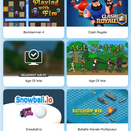
Bomberman 4
Clash Royale
SEULEMENT SUR PC
Age Of War
Age Of War
Snowball.io
Bataille Navale Multijoueur