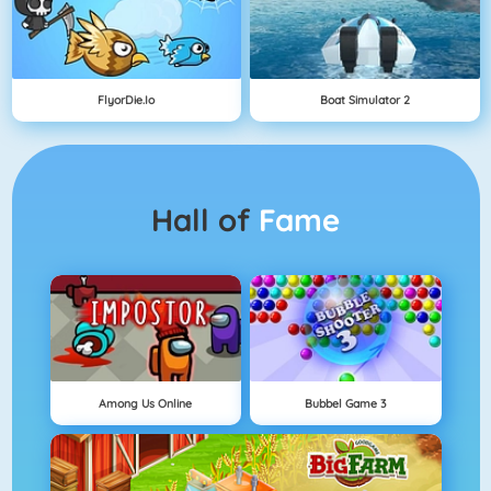
FlyorDie.io
Boat Simulator 2
Hall of
Fame
Among Us Online
Bubbel Game 3