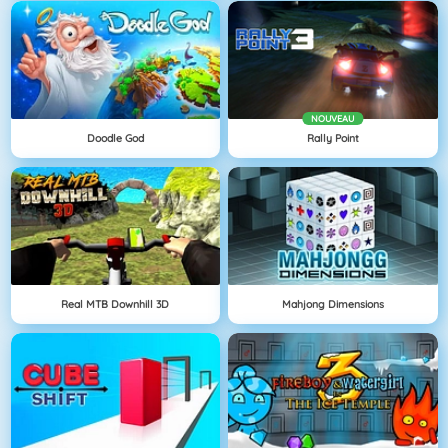
NOUVEAU
Doodle God
Rally Point
Real MTB Downhill 3D
Mahjong Dimensions