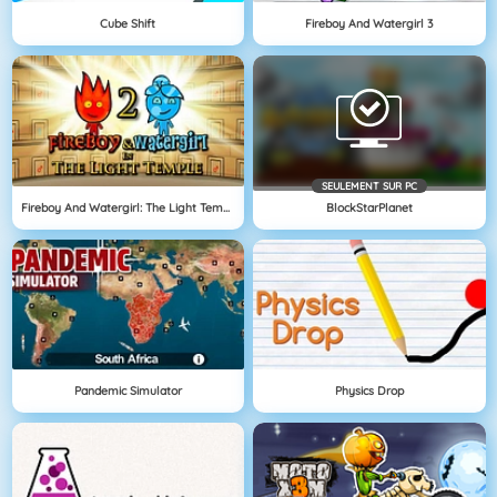
Cube Shift
Fireboy And Watergirl 3
SEULEMENT SUR PC
Fireboy And Watergirl: The Light Temple
BlockStarPlanet
Pandemic Simulator
Physics Drop