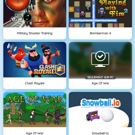
Military Shooter Training
Bomberman 4
SEULEMENT SUR PC
Clash Royale
Age Of War
Age Of War
Snowball.io