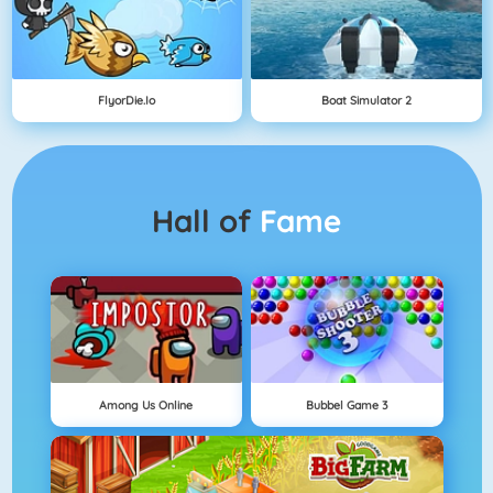
FlyorDie.io
Boat Simulator 2
Hall of
Fame
Among Us Online
Bubbel Game 3