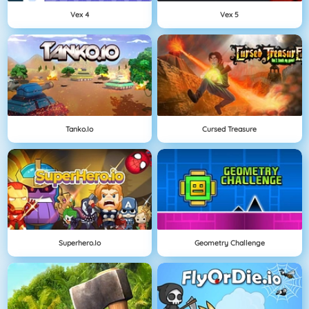
Vex 4
Vex 5
Tanko.io
Cursed Treasure
Superhero.io
Geometry Challenge