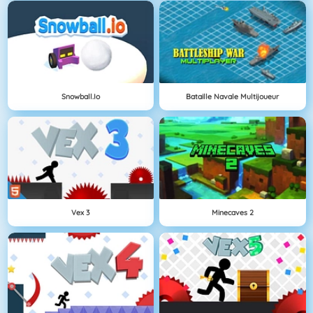
Snowball.io
Bataille Navale Multijoueur
Vex 3
Minecaves 2