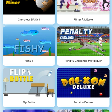
Chercheur D\'Or 1
Flirter À L'Ecole
Fishy 1
Penalty Challenge Multiplayer
Flip Bottle
Pac Xon Deluxe