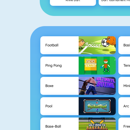
Knife Dart
Dart Tournament Mu
Football
Bas
Ping Pong
Ten
Boxe
Min
Pool
Arc
Base-Ball
Fre