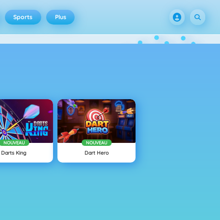
Sports
Plus
NOUVEAU
NOUVEAU
Darts King
Dart Hero