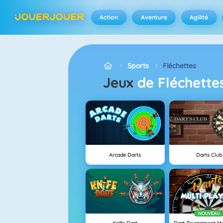
Action
Aventure
Agilité
Sports
Fléchettes
Jeux
de Fléchette
Arcade Darts
Darts Club
NOUVEAU