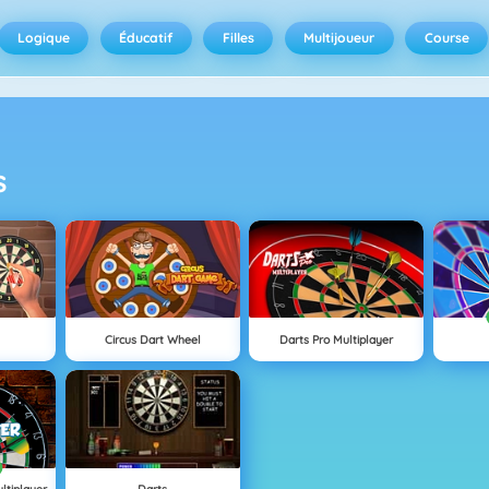
Logique
Éducatif
Filles
Multijoueur
Course
s
Circus Dart Wheel
Darts Pro Multiplayer