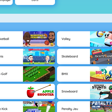
ltiplayer
Darts
ketball
Volley
nis
Skateboard
i-Golf
BMX
Snowboard
e Kick
Penalty Jeu