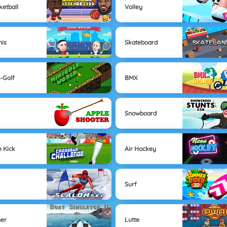
ketball
Volley
nis
Skateboard
i-Golf
BMX
Snowboard
e Kick
Air Hockey
Surf
ner
Lutte