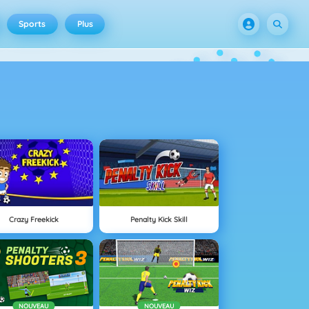
Sports
Plus
Crazy Freekick
Penalty Kick Skill
NOUVEAU
NOUVEAU