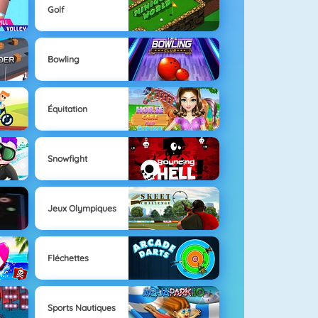
Golf
Bowling
Équitation
Snowfight
Jeux Olympiques
Fléchettes
Sports Nautiques