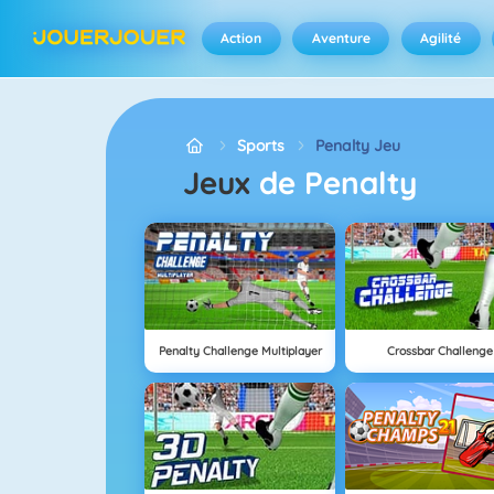
Action
Aventure
Agilité
Sports
Penalty Jeu
Jeux
de Penalty
Penalty Challenge Multiplayer
Crossbar Challenge