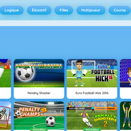
Logique
Éducatif
Filles
Multijoueur
Course
Penalty Shooter
Euro Football Kick 2016
NOUVEAU
NOUVEAU