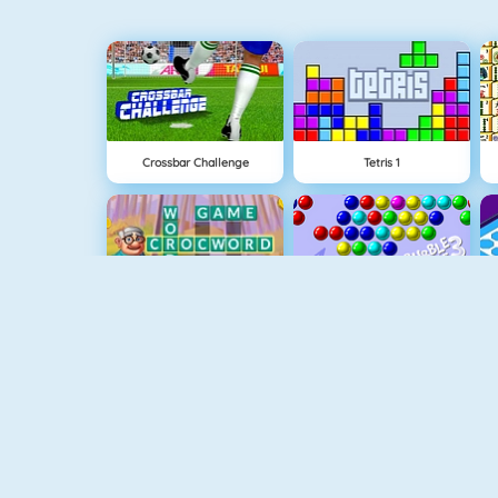
Crossbar Challenge
Tetris 1
Croc Word
Bubble Shooter
Gold Strike
Fruit Connect