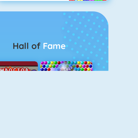
Hall of
Fame
Among Us Online
Bubbel Game 3