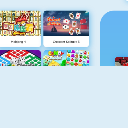
Mahjong 4
Crescent Solitaire 3
Ludo Classic
Candy Riddles
Yatzy Friends
Tiles Of The Unexpected