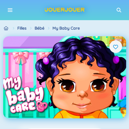
Filles
Bébé
My Baby Care