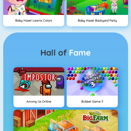
Baby Hazel Learns Colors
Baby Hazel Backyard Party
Hall of
Fame
Among Us Online
Bubbel Game 3