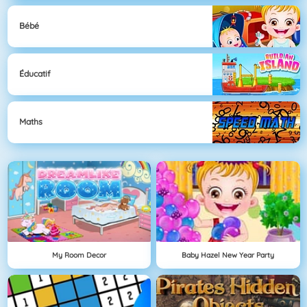
Bébé
Éducatif
Maths
My Room Decor
Baby Hazel New Year Party