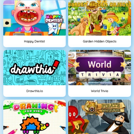
Happy Dentist
Garden Hidden Objects
Drawthis.io
World Trivia