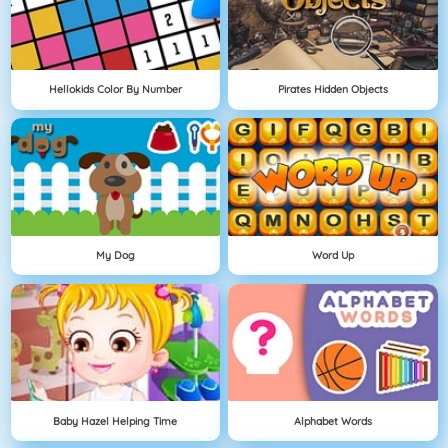
Hellokids Color By Number
Pirates Hidden Objects
My Dog
Word Up
Baby Hazel Helping Time
Alphabet Words