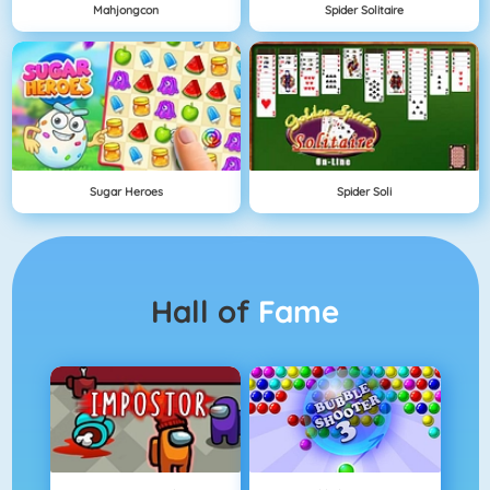
Mahjongcon
Spider Solitaire
Sugar Heroes
Spider Soli
Hall of
Fame