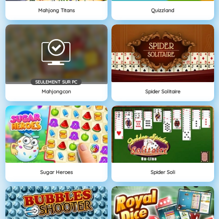
Mahjong Titans
Quizzland
SEULEMENT SUR PC
Mahjongcon
Spider Solitaire
Sugar Heroes
Spider Soli