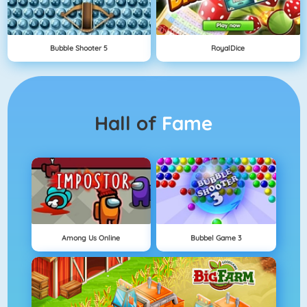
Bubble Shooter 5
RoyalDice
Hall of
Fame
Among Us Online
Bubbel Game 3