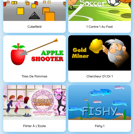
Cubefield
1 Contre 1 Au Foot
Tires De Pommes
Chercheur D\'Or 1
Flirter À L'Ecole
Fishy 1