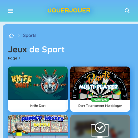
Sports
Jeux
de Sport
page 7
NOUVEAU
Knife Dart
Dart Tournament Multiplayer